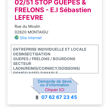
02/51 STOP GUEPES &
FRELONS - E.I Sébastien
LEFEVRE
Rue du Moulin
02820 MONTAIGU
Site internet
ENTREPRISE INDIVIDUELLE ET LOCALE
DESINSECTISATION
GUEPES / FRELONS / BOURDONS
SECTEUR
LAON/REIMS/CORMICY/SOISSONS/
FISMES/ASFELD/MARLE
DEPT AISNE MARNE ARDENNES 02 / 51 / 08
DEVIS ET CONSEILS AU TEL OU MAIL
INTERVENTION GARANTIE / AGREMENT
VALIDE
07 62 67 23 45