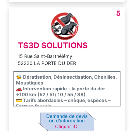
5
TS3D SOLUTIONS
15 Rue Saint-Barthélémy
52220 LA PORTE DU DER
🐝 Dératisation, Désinsectisation, Chenilles,
Moustiques
🚗 Intervention rapide – la porte du der
+100 km (52 / 51/ 10 / 55 / 88)
💳 Tarifs abordables – chèque, espèces –
Facture fournie
📅 Disponible 7j/7, 8h-20h – Interlocuteur
unique
✅ Entreprise agréée Certibiocide