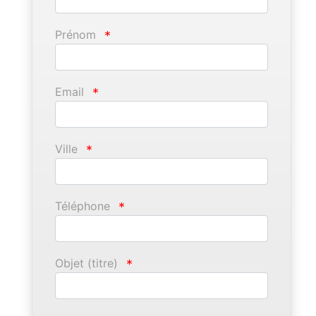
Prénom
*
Email
*
Ville
*
Téléphone
*
Objet (titre)
*