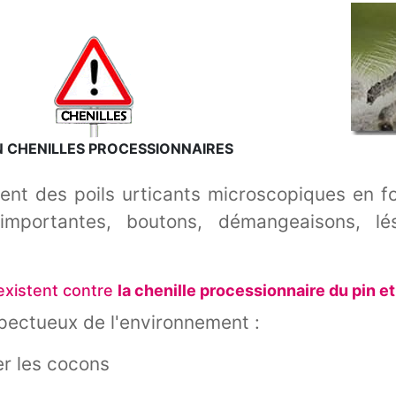
S PROCESSIONNAIRES
nt des poils urticants microscopiques en f
mportantes, boutons, démangeaisons, lés
existent contre
la chenille processionnaire du pin e
spectueux de l'environnement :
er les cocons