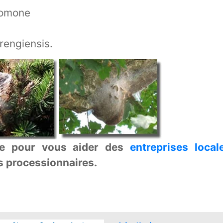
romone
rengiensis.
rie pour vous aider des
entreprises local
es processionnaires.