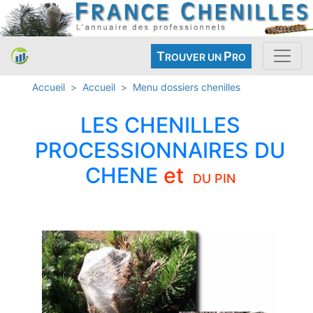
T
P
ROUVER UN
RO
Accueil
Accueil
Menu dossiers chenilles
LES CHENILLES
PROCESSIONNAIRES DU
CHENE
et
DU PIN