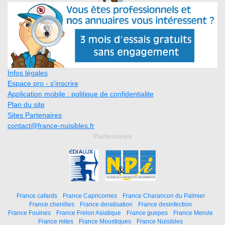
Infos légales
Espace pro - s'inscrire
Application mobile : politique de confidentialite
Plan du site
Sites Partenaires
contact@france-nuisibles.fr
Partenaires
France cafards
France Capricornes
France Charancon du Palmier
France chenilles
France deratisation
France desinfection
France Fouines
France Frelon Asiatique
France guepes
France Merule
France mites
France Moustiques
France Nuisibles