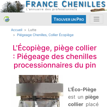
T
P
ROUVER UN
RO
Accueil
Lutte
Piégeage Chenilles, Collier Écopiège
L'Écopiège, piège collier
: Piégeage des chenilles
processionnaires du pin
L'Éco-Piège
est un
piège
collier
placé