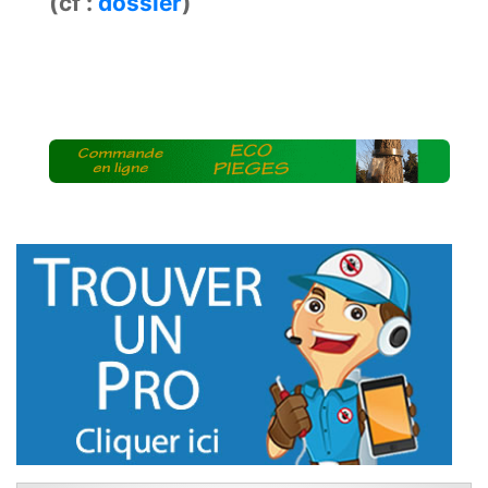
(cf :
dossier
)