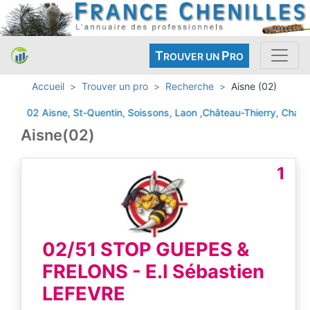
T
P
ROUVER UN
RO
Accueil
Trouver un pro
Recherche
Aisne (02)
02 Aisne, St-Quentin, Soissons, Laon ,Château-Thierry, Chauny, 
Aisne(02)
1
02/51 STOP GUEPES &
FRELONS - E.I Sébastien
LEFEVRE