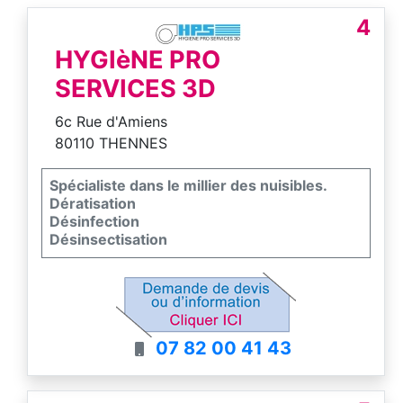
N'hésitez pas à me contacter pour obtenir
4
des conseils ou pour planifier une
intervention.
HYGIèNE PRO
SERVICES 3D
6c Rue d'Amiens
80110 THENNES
Spécialiste dans le millier des nuisibles.
Dératisation
Désinfection
Désinsectisation
07 82 00 41 43