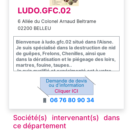
LUDO.GFC.02
6 Allée du Colonel Arnaud Beltrame
02200 BELLEU
Bienvenue à ludo.gfc.02 situé dans l'Aisne.
Je suis spécialisé dans la destruction de nid
de guêpes, Frelons, Chenilles, ainsi que
dans la dératisation et le piégeage des loirs,
martres, fouine, taupes..
Je suis qualifié et expérimenté est à votre
service pour vous débarrasser de ces
nuisibles de manière efficace et sécurisé.
Je comprends l'importance de protéger
votre maison contre ces menaces
06 76 80 90 34
potentielles, c'est pourquoi j'utilise des
méthodes respectueuses de
l'environnement et de la santé publique.
Société(s) intervenant(s) dans
Je suis fier de fournir un service rapide et
fiable, en veillant à ce que mes clients soient
ce département
entièrement satisfaits de mon travail.