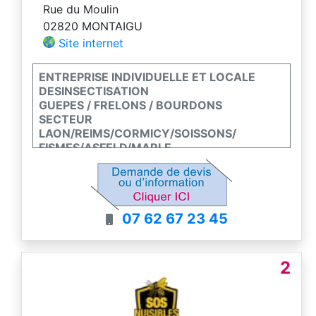
Rue du Moulin
02820 MONTAIGU
Site internet
ENTREPRISE INDIVIDUELLE ET LOCALE
DESINSECTISATION
GUEPES / FRELONS / BOURDONS
SECTEUR
LAON/REIMS/CORMICY/SOISSONS/
FISMES/ASFELD/MARLE
DEPT AISNE MARNE ARDENNES 02 / 51 / 08
DEVIS ET CONSEILS AU TEL OU MAIL
INTERVENTION GARANTIE / AGREMENT
VALIDE
07 62 67 23 45
2