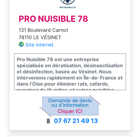
PRO NUISIBLE 78
131 Boulevard Carnot
78110 LE VÉSINET
Site internet
Pro Nuisible 78 est une entreprise
spécialisée en dératisation, désinsectisation
et désinfection, basée au Vésinet. Nous
intervenons rapidement en Île-de-France et
dans l’Oise pour éliminer rats, cafards,
punaises de lit, mites, et autres nuisibles.
Nos traitements sont certifiés, efficaces et
respectueux de l’environnement.
Diagnostic, intervention, suivi : nous
assurons un service complet et
07 67 21 49 13
professionnel. Contactez-nous pour un
devis gratuit et sans engagement.