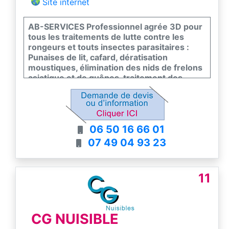
Site internet
AB-SERVICES Professionnel agrée 3D pour
tous les traitements de lutte contre les
rongeurs et touts insectes parasitaires :
Punaises de lit, cafard, dératisation
moustiques, élimination des nids de frelons
asiatique et de guêpes, traitement des
termites et désinfection de la gale. Nous
intervenons sous les 24 heures maximum
et 7 jours/7. Les études et devis sur place
sont gratuits.
06 50 16 66 01
07 49 04 93 23
11
CG NUISIBLE