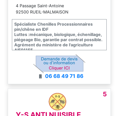
4 Passage Saint-Antoine
92500 RUEIL-MALMAISON
Spécialiste Chenilles Processionnaires
pin/chêne en IDF
Luttes :mécanique, biologique, échenillage,
piégeage Bio, garantie par contrat possible.
Agrément du ministère de l'agriculture
AIF01155
Entreprise Certifiée assurance décennale
Vue à la TV M6 100% MAG ETFRANCE 2
06 68 49 71 86
5
Y-S ANTI NUISIBLE