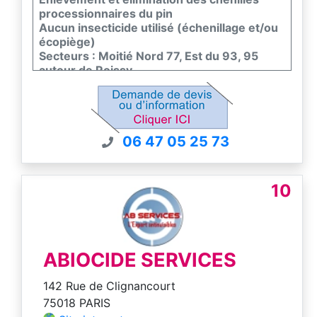
processionnaires du pin
Aucun insecticide utilisé (échenillage et/ou
écopiège)
Secteurs : Moitié Nord 77, Est du 93, 95
autour de Roissy
Charte de bonne pratique FREDON Ile-de-
France
Devis donné directement par téléphone
06 47 05 25 73
10
ABIOCIDE SERVICES
142 Rue de Clignancourt
75018 PARIS