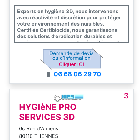
Experts en hygiène 3D, nous intervenons
avec réactivité et discrétion pour protéger
votre environnement des nuisibles.
Certifiés Certibiocide, nous garantissons
des solutions d’éradication durables et
conformes aux normes de sécurité pour les
particuliers et les professionnels. Notre
équipe s’engage sur un diagnostic précis et
un suivi rigoureux pour assainir vos locaux
durablement. Faites le choix de l’efficacité et
06 68 06 29 70
de la sérénité avec un partenaire de
proximité.
3
HYGIèNE PRO
SERVICES 3D
6c Rue d'Amiens
80110 THENNES