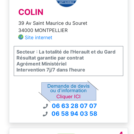
Antonin Caussade Albias St Etienne
Tulmont Négrepelisse Montricoux Bruniquel
COLIN
Puycelsi Beaupuy Puygaillard Querçy
Vaissac Réalville Mirabel Reynies Corbarieu
39 Av Saint Maurice du Souret
Labastide Grisolles Orgueil Campsas
34000 MONTPELLIER
Castelsarrasin Moissac Verdun Fronton
Nohic Bressols Léojac Lamothe Ardus
Site internet
Loubéjac Honors Lafrançaise Dératisation
dératiseur 82 Désinsectisation guepes 82
Secteur : La totalité de l'Herault et du Gard
Montauban 82 Tarn et Garonne
Résultat garantie par contrat
Multiservices82 0614840519 Professionnel
Agrément Ministériel
Intervention 7j/7 dans l'heure
06 63 28 07 07
06 58 94 03 58