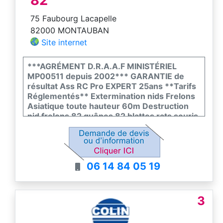
82
75 Faubourg Lacapelle
82000 MONTAUBAN
Site internet
***AGRÉMENT D.R.A.A.F MINISTÉRIEL
MP00511 depuis 2002*** GARANTIE de
résultat Ass RC Pro EXPERT 25ans **Tarifs
Réglementés** Extermination nids Frelons
Asiatique toute hauteur 60m Destruction
nid frelons 82 guêpes 82 blattes rats souris
puces punaises fourmis cafards moustiques
Intervention Rapide Efficace Tarn et
Garonne 82 81 // Contact: M. Franck Macé
0614840519 ou
06 14 84 05 19
multiservices82@cegetel.net
Montauban Fau Montech St Nauphary
Varennes Villebrumier Montdurausse
Beauvais Tescou 81 Salvagnac Tauriac
3
Urcisse Monclar Quercy Génébrières
Caylus Sr Projet Puycornet Penne St