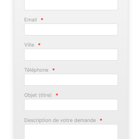
Email
*
Ville
*
Téléphone
*
Objet (titre)
*
Description de votre demande
*