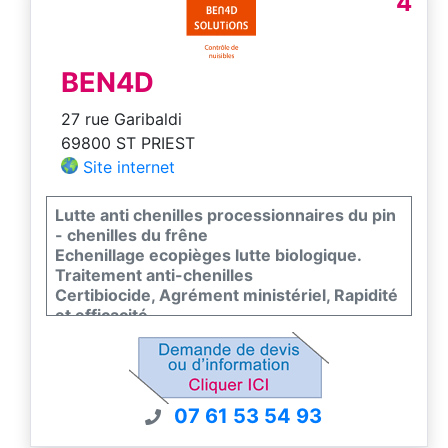
4
BEN4D
27 rue Garibaldi
69800 ST PRIEST
Site internet
Lutte anti chenilles processionnaires du pin
- chenilles du frêne
Echenillage ecopièges lutte biologique.
Traitement anti-chenilles
Certibiocide, Agrément ministériel, Rapidité
et efficacité
Lyon Grenoble Vénissieux Corbas Mions
Ecully Genas Chassieu
Zones d'intervention: Ain Rhône Savoie
Haute-Savoie Grand-Genève
07 61 53 54 93