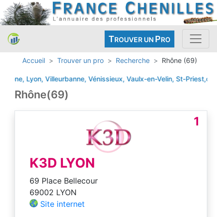
T
P
ROUVER UN
RO
Accueil
Trouver un pro
Recherche
Rhône (69)
 Lyon, Villeurbanne, Vénissieux, Vaulx-en-Velin, St-Priest,caluire-e
Rhône(69)
1
K3D LYON
69 Place Bellecour
69002 LYON
Site internet