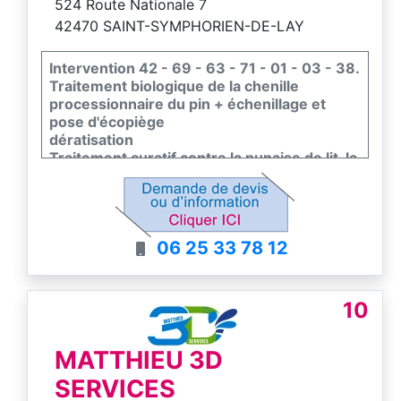
524 Route Nationale 7
42470 SAINT-SYMPHORIEN-DE-LAY
Intervention 42 - 69 - 63 - 71 - 01 - 03 - 38.
Traitement biologique de la chenille
processionnaire du pin + échenillage et
pose d'écopiège
dératisation
Traitement curatif contre la punaise de lit, la
puce, cafard et blattes
Destruction de nid de guêpe, frelon
européen et asiatique.
Traitement biologique de la pyrale du buis
06 25 33 78 12
Traitement par nématode du charançon
rouge du palmier et du tigre du platane.
Fouine, pigeon
10
MATTHIEU 3D
SERVICES