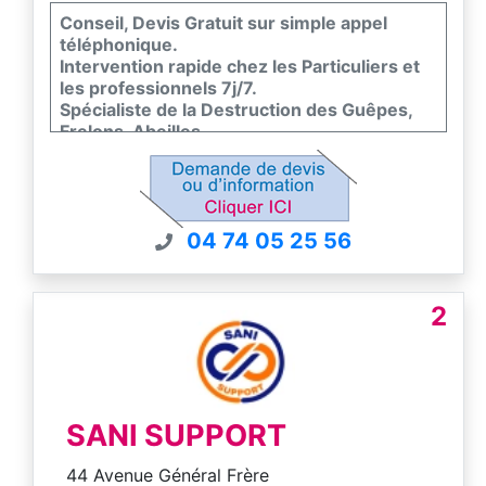
Conseil, Devis Gratuit sur simple appel
téléphonique.
Intervention rapide chez les Particuliers et
les professionnels 7j/7.
Spécialiste de la Destruction des Guêpes,
Frelons, Abeilles.
Toutes hauteurs - Traitement avec garantie
de résultat.
Agrément Ministériel et RC professionnelle
04 74 05 25 56
2
SANI SUPPORT
44 Avenue Général Frère