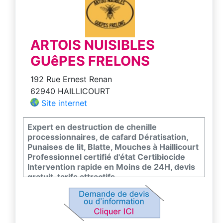
ARTOIS NUISIBLES
GUêPES FRELONS
192 Rue Ernest Renan
62940 HAILLICOURT
Site internet
Expert en destruction de chenille
processionnaires, de cafard Dératisation,
Punaises de lit, Blatte, Mouches à Haillicourt
Professionnel certifié d'état Certibiocide
Intervention rapide en Moins de 24H, devis
gratuit, tarifs attractifs
Contactez-nous au 0771140959 ou laissez
nous un message sur le site
https://www.artoisnuisibles.com/