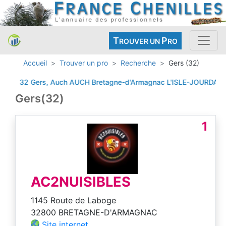
T
P
ROUVER UN
RO
Accueil
Trouver un pro
Recherche
Gers (32)
32 Gers, Auch
AUCH
Bretagne-d'Armagnac
L'ISLE-JOURDAIN
M
Gers(32)
1
AC2NUISIBLES
1145 Route de Laboge
32800 BRETAGNE-D'ARMAGNAC
Site internet