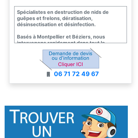
Spécialistes en destruction de nids de
guêpes et frelons, dératisation,
désinsectisation et désinfection.
Basés à Montpellier et Béziers, nous
intervenons rapidement dans tout le
département de l'Hérault, y compris pour
les nids situés en grande hauteur.
Notre savoir-faire et notre réactivité vous
06 71 72 49 67
garantissent une intervention efficace, en
toute sécurité, pour retrouver votre
tranquillité.
Plus d'informations sur rompadnuisibles.fr.