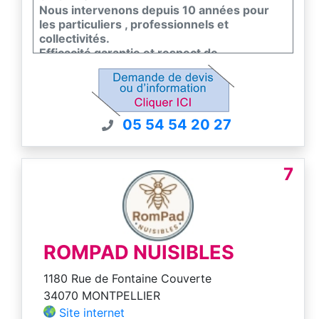
Nous intervenons depuis 10 années pour
les particuliers , professionnels et
collectivités.
Efficacité garantie et respect de
l'environnement et de la faune et flore.
Nous sommes certifiés certiphyto -
certibiocide et nous sommes couvert par un
contrat d'assurance pour nos interventions.
05 54 54 20 27
7
ROMPAD NUISIBLES
1180 Rue de Fontaine Couverte
34070 MONTPELLIER
Site internet