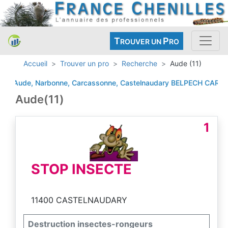
T
P
ROUVER UN
RO
Accueil
Trouver un pro
Recherche
Aude (11)
 Aude, Narbonne, Carcassonne, Castelnaudary
BELPECH
CARCASS
Aude(11)
1
STOP INSECTE
11400 CASTELNAUDARY
Destruction insectes-rongeurs