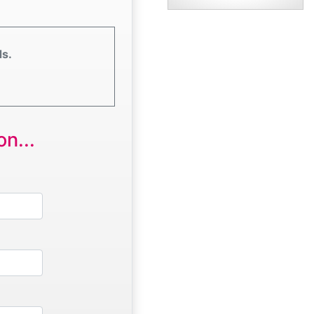
ds.
n...