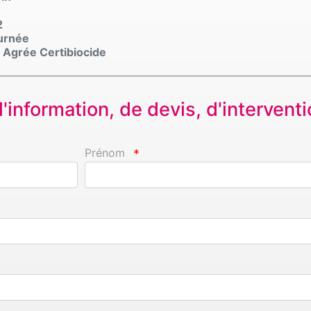
2
ournée
. Agrée Certibiocide
information, de devis, d'interventio
Prénom
*