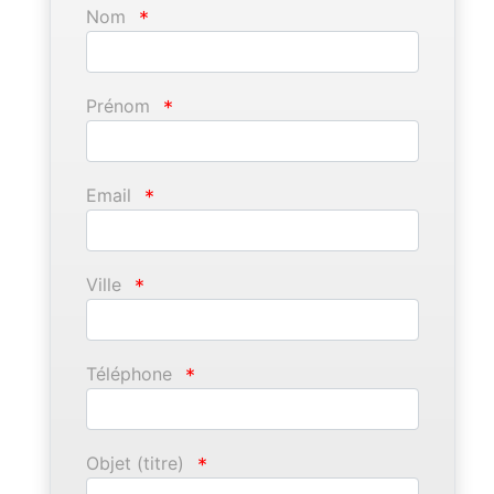
Nom
*
Prénom
*
Email
*
Ville
*
Téléphone
*
Objet (titre)
*