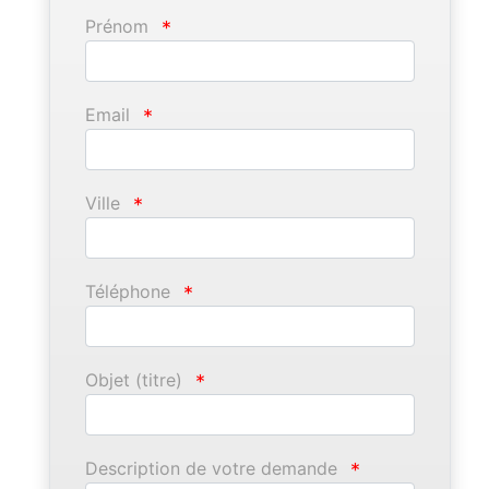
Prénom
*
Email
*
Ville
*
Téléphone
*
Objet (titre)
*
Description de votre demande
*