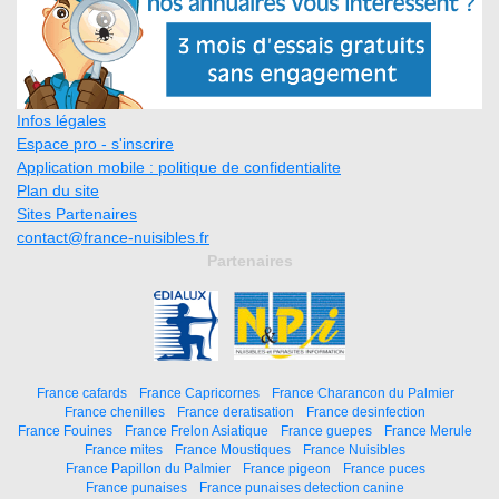
Infos légales
Espace pro - s'inscrire
Application mobile : politique de confidentialite
Plan du site
Sites Partenaires
contact@france-nuisibles.fr
Partenaires
France cafards
France Capricornes
France Charancon du Palmier
France chenilles
France deratisation
France desinfection
France Fouines
France Frelon Asiatique
France guepes
France Merule
France mites
France Moustiques
France Nuisibles
France Papillon du Palmier
France pigeon
France puces
France punaises
France punaises detection canine