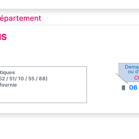
 département
NS
stiques
2 / 51/ 10 / 55 / 88)
fournie
06