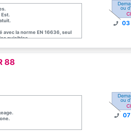
es.
 Est.
tuit.
03
té avec la norme EN 16636, seul
es nuisibles.
R 88
geage.
07
hone.