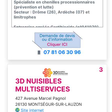
Spécialiste en chenilles processionnaires
(prévention et lutte)
Secteur : Drôme (26), Ardèche (07) et
limitrophes
Entreprise agréée Certibiocide (n°041979)
Un expert dans la lutte contre les nuisibles à
votre service !
07 81 06 30 96
3
3D NUISIBLES
MULTISERVICES
427 Avenue Marcel Pagnol
26130 MONTSÉGUR-SUR-LAUZON
Site internet