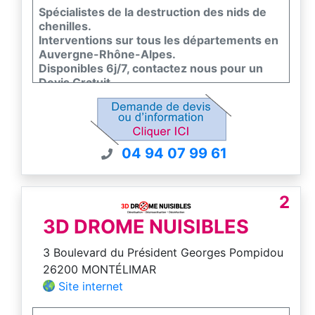
Spécialistes de la destruction des nids de
chenilles.
Interventions sur tous les départements en
Auvergne-Rhône-Alpes.
Disponibles 6j/7, contactez nous pour un
Devis Gratuit.
Toutes nos interventions sont garanties.
La société DKM Experts est certifiée en
conformité avec la norme EN 16636, seul
standard européen de qualité dans la lutte
04 94 07 99 61
contre les nuisibles.
2
3D DROME NUISIBLES
3 Boulevard du Président Georges Pompidou
26200 MONTÉLIMAR
Site internet