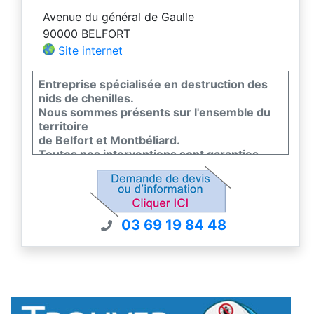
Avenue du général de Gaulle
90000 BELFORT
Site internet
Entreprise spécialisée en destruction des
nids de chenilles.
Nous sommes présents sur l'ensemble du
territoire
de Belfort et Montbéliard.
Toutes nos interventions sont garanties.
La société DKM Experts est certifiée en
conformité avec la norme EN 16636, seul
standard européen de qualité dans la lutte
contre les nuisibles.
03 69 19 84 48
Contactez nous pour un devis gratuit.