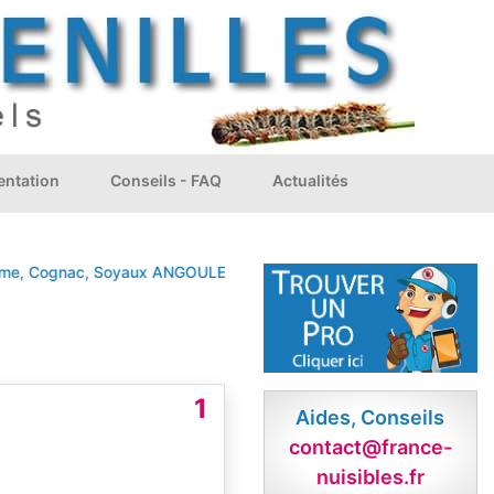
ntation
Conseils - FAQ
Actualités
e, Cognac, Soyaux
ANGOULEME
BERNAC
COGNAC
L'Isle-d'Espagna
1
Aides, Conseils
contact@france-
nuisibles.fr