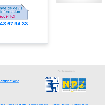
 43 67 94 33
Partenaires
onfidentialite
ance Frelon Asiatique
France guepes
France Merule
France mites