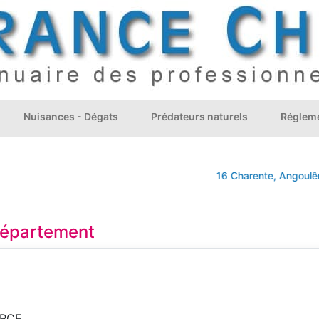
Nuisances - Dégats
Prédateurs naturels
Régleme
16 Charente, Angoulêm
 département
ARCE