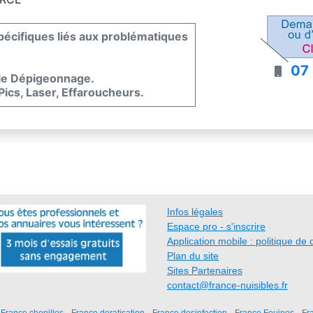
spécifiques liés aux problématiques
07
 le Dépigeonnage.
 Pics, Laser, Effaroucheurs.
Infos légales
Espace pro - s'inscrire
Application mobile : politique de c
Plan du site
Sites Partenaires
contact@france-nuisibles.fr
France chenilles
France deratisation
France desinfection
France Fouines
Fr