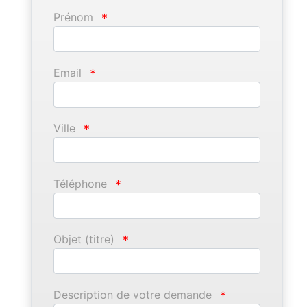
Prénom
*
Email
*
Ville
*
Téléphone
*
Objet (titre)
*
Description de votre demande
*