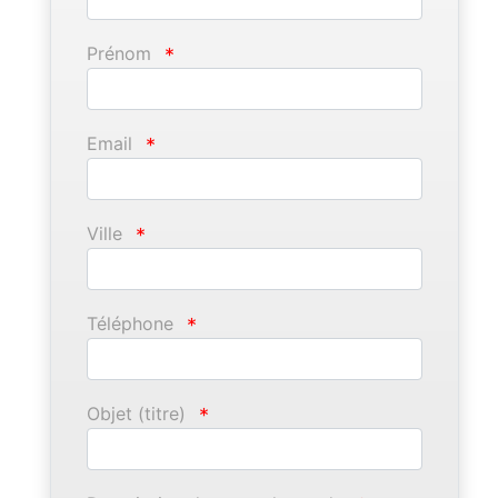
Prénom
*
Email
*
Ville
*
Téléphone
*
Objet (titre)
*