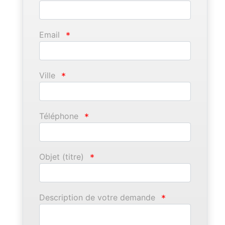
Email
*
Ville
*
Téléphone
*
Objet (titre)
*
Description de votre demande
*