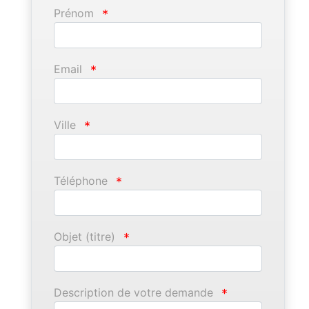
Prénom
*
Email
*
Ville
*
Téléphone
*
Objet (titre)
*
Description de votre demande
*