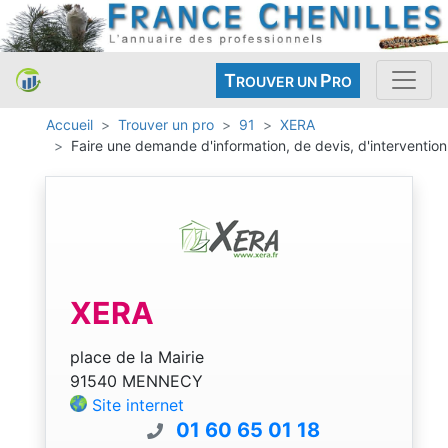
T
P
ROUVER UN
RO
Accueil
Trouver un pro
91
XERA
Faire une demande d'information, de devis, d'intervention
XERA
place de la Mairie
91540 MENNECY
Site internet
01 60 65 01 18