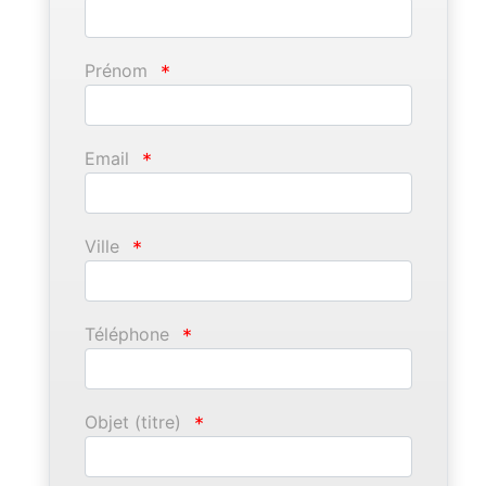
Prénom
*
Email
*
Ville
*
Téléphone
*
Objet (titre)
*