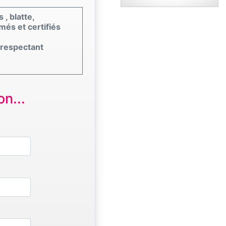
 , blatte,
més et certifiés
 respectant
n...