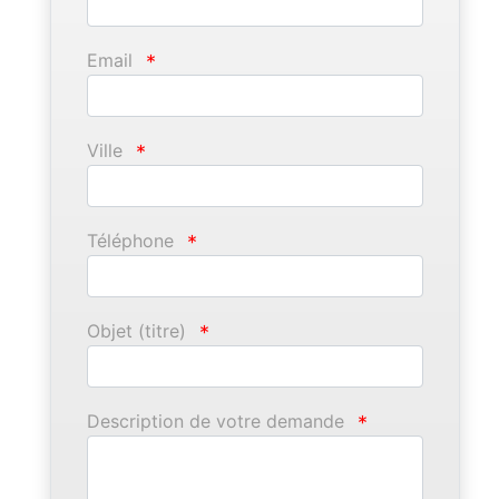
Email
*
Ville
*
Téléphone
*
Objet (titre)
*
Description de votre demande
*