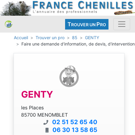
T
P
ROUVER UN
RO
Accueil
Trouver un pro
85
GENTY
Faire une demande d'information, de devis, d'intervention
GENTY
les Places
85700 MENOMBLET
02 51 52 65 40
06 30 13 58 65