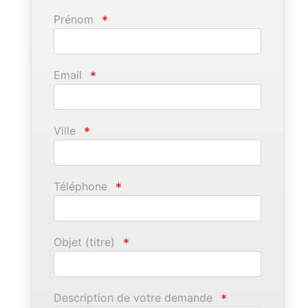
Prénom
*
Email
*
Ville
*
Téléphone
*
Objet (titre)
*
Description de votre demande
*