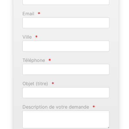
Email
*
Ville
*
Téléphone
*
Objet (titre)
*
Description de votre demande
*