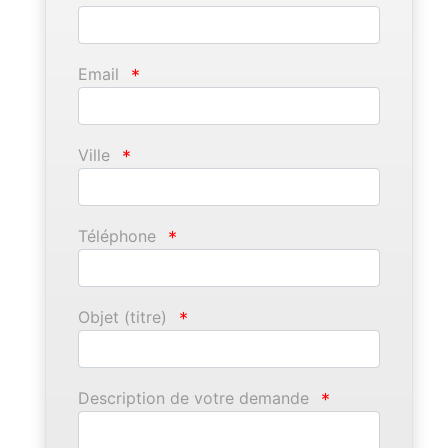
Email
*
Ville
*
Téléphone
*
Objet (titre)
*
Description de votre demande
*