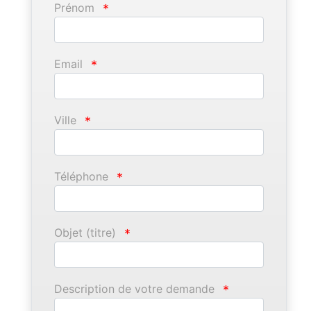
Prénom
*
Email
*
Ville
*
Téléphone
*
Objet (titre)
*
Description de votre demande
*