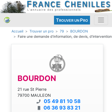
T
P
ROUVER UN
RO
Accueil
Trouver un pro
79
BOURDON
Faire une demande d'information, de devis, d'intervention
BOURDON
21 rue St Pierre
79700 MAULEON
05 49 81 10 58
06 36 93 83 21