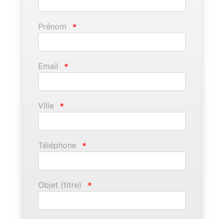
Prénom
*
Email
*
Ville
*
Téléphone
*
Objet (titre)
*