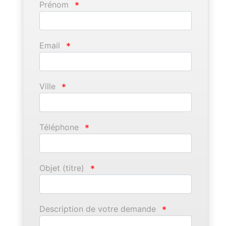
Prénom
*
Email
*
Ville
*
Téléphone
*
Objet (titre)
*
Description de votre demande
*