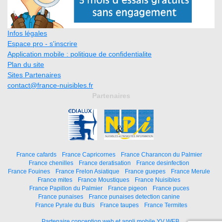
Infos légales
Espace pro - s'inscrire
Application mobile : politique de confidentialite
Plan du site
Sites Partenaires
contact@france-nuisibles.fr
Partenaires
France cafards
France Capricornes
France Charancon du Palmier
France chenilles
France deratisation
France desinfection
France Fouines
France Frelon Asiatique
France guepes
France Merule
France mites
France Moustiques
France Nuisibles
France Papillon du Palmier
France pigeon
France puces
France punaises
France punaises detection canine
France Pyrale du Buis
France taupes
France Termites
Partenaire conception web et appli mobile YV WEB.