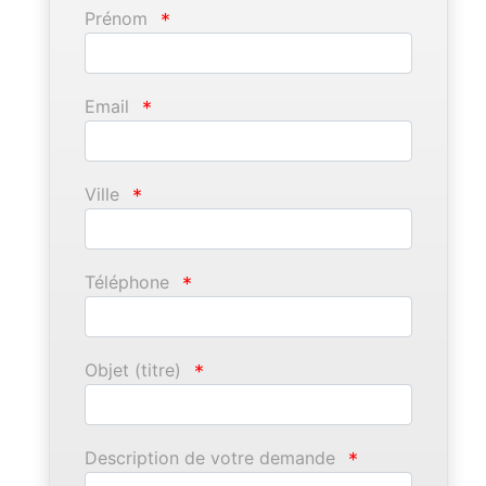
Prénom
*
Email
*
Ville
*
Téléphone
*
Objet (titre)
*
Description de votre demande
*