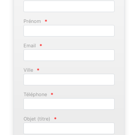
Prénom
*
Email
*
Ville
*
Téléphone
*
Objet (titre)
*