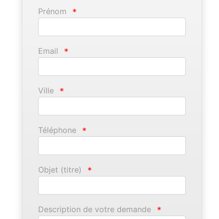
Prénom
*
Email
*
Ville
*
Téléphone
*
Objet (titre)
*
Description de votre demande
*