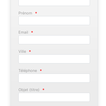
Prénom
*
Email
*
Ville
*
Téléphone
*
Objet (titre)
*