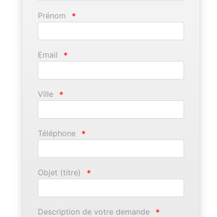
Prénom
*
Email
*
Ville
*
Téléphone
*
Objet (titre)
*
Description de votre demande
*