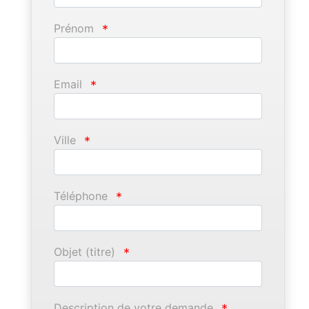
Prénom
*
Email
*
Ville
*
Téléphone
*
Objet (titre)
*
Description de votre demande
*