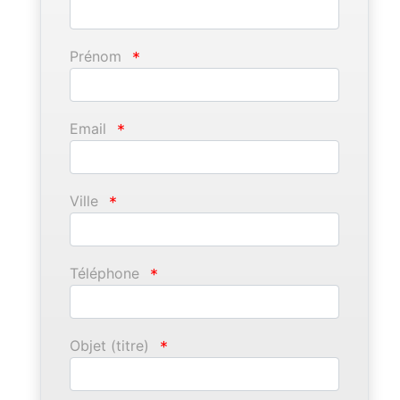
Prénom
*
Email
*
Ville
*
Téléphone
*
Objet (titre)
*