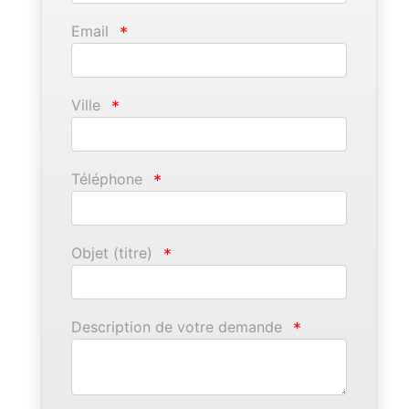
Email
*
Ville
*
Téléphone
*
Objet (titre)
*
Description de votre demande
*