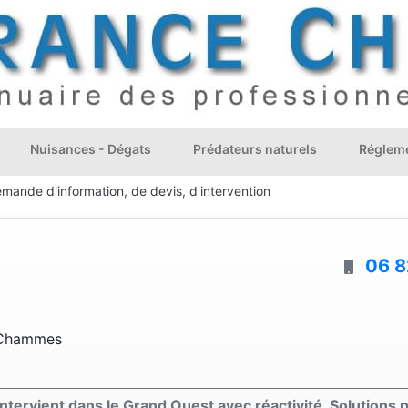
Nuisances - Dégats
Prédateurs naturels
Régleme
emande d'information, de devis, d'intervention
06 8
-Chammes
e intervient dans le Grand Ouest avec réactivité. Solutions