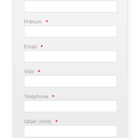
Prénom
*
Email
*
Ville
*
Téléphone
*
Objet (titre)
*