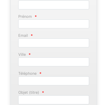
Prénom
*
Email
*
Ville
*
Téléphone
*
Objet (titre)
*